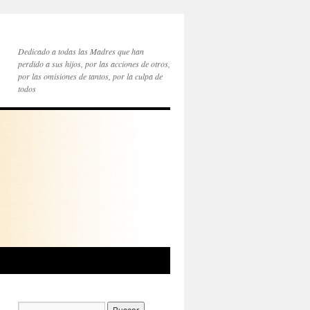
Dedicado a todas las Madres que han
perdido a sus hijos, por las acciones de otros,
por las omisiones de tantos, por la culpa de
todos