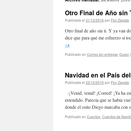
contenido
Otro Final de Año sin 
Publicada el
31/12/2016
por
Flor Zapata
Otro final de año sin ti. Y ya van 
dice que para qué me esfuerzo si to
→
Publicado en
Correo sin entregar
,
Duelo
|
Navidad en el País de
Publicada el
22/12/2016
por
Flor Zapata
-¡Venid, venid! ¡Corred! ¡Ya ha emp
extendido. Parecía que se había vuel
donde el osito Diego marcaba con 
Publicado en
Cuentos
,
Cuentos de Navi