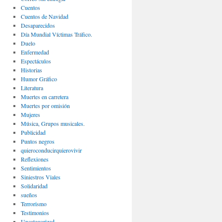
Cuentos
Cuentos de Navidad
Desaparecidos
Día Mundial Víctimas Tráfico.
Duelo
Enfermedad
Espectáculos
Historias
Humor Gráfico
Literatura
Muertes en carretera
Muertes por omisión
Mujeres
Música, Grupos musicales.
Publicidad
Puntos negros
quieroconducirquierovivir
Reflexiones
Sentimientos
Siniestros Viales
Solidaridad
sueños
Terrorismo
Testimonios
Uncategorized