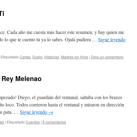
Ti
doce. Cada año me cuesta más hacer este resumen, y hay quien me
do lo que te cuento tú ya lo sabes. Ojalá pudiera …
Sigue leyendo
Etiquetado
Cartas
,
Duelo
,
Historias
,
Madres sin hijos
|
Deja un comentario
l Rey Melenao
ezado! Diego, el guardián del ventanal, saltaba con los brazos
to loco. Todos corrieron hasta el ventanal y miraron en dirección
su pata. …
Sigue leyendo
→
dad
|
Etiquetado
Cuentos
|
5 comentarios