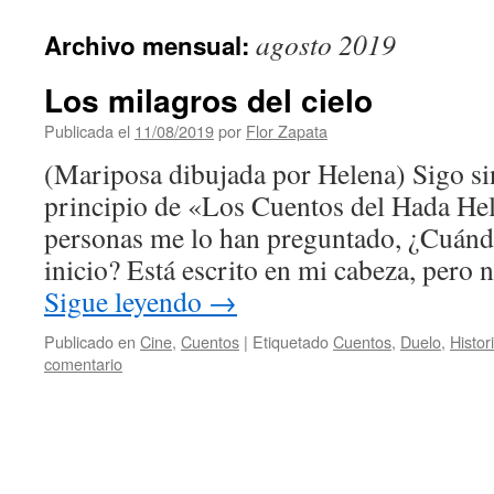
contenido
agosto 2019
Archivo mensual:
Los milagros del cielo
Publicada el
11/08/2019
por
Flor Zapata
(Mariposa dibujada por Helena) Sigo sin
principio de «Los Cuentos del Hada He
personas me lo han preguntado, ¿Cuándo 
inicio? Está escrito en mi cabeza, pero 
Sigue leyendo
→
Publicado en
Cine
,
Cuentos
|
Etiquetado
Cuentos
,
Duelo
,
Histor
comentario