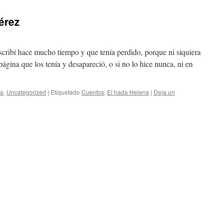
érez
cribí hace mucho tiempo y que tenía perdido, porque ni siquiera
 página que los tenía y desapareció, o si no lo hice nunca, ni en
ra
,
Uncategorized
|
Etiquetado
Cuentos
,
El hada Helena
|
Deja un