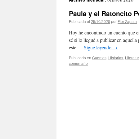
contenido
Paula y el Ratoncito P
Publicada el
25/10/2020
por
Flor Zapata
Hoy he encontrado un cuento que es
sé si lo llegué a publicar en aquella
este …
Sigue leyendo
→
Publicado en
Cuentos
,
Historias
,
Literatu
comentario