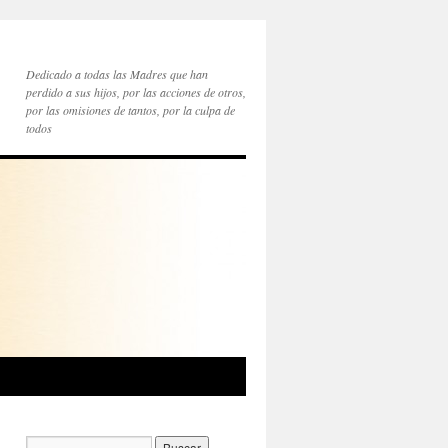
Dedicado a todas las Madres que han
perdido a sus hijos, por las acciones de otros,
por las omisiones de tantos, por la culpa de
todos