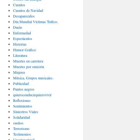
Cuentos
Cuentos de Navidad
Desaparecidos
Día Mundial Víctimas Tráfico.
Duelo
Enfermedad
Espectáculos
Historias
Humor Gráfico
Literatura
Muertes en carretera
Muertes por omisión
Mujeres
Música, Grupos musicales.
Publicidad
Puntos negros
quieroconducirquierovivir
Reflexiones
Sentimientos
Siniestros Viales
Solidaridad
sueños
Terrorismo
Testimonios
Uncategorized