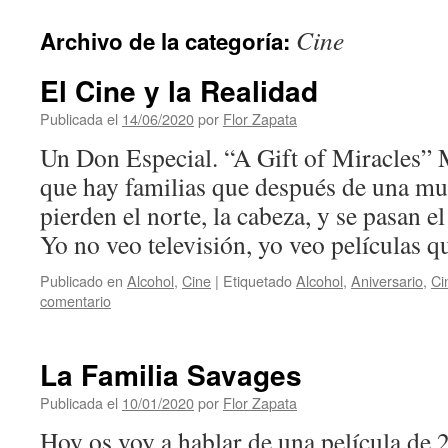
contenido
Cine
Archivo de la categoría:
El Cine y la Realidad
Publicada el
14/06/2020
por
Flor Zapata
Un Don Especial. “A Gift of Miracles” 
que hay familias que después de una mu
pierden el norte, la cabeza, y se pasan el
Yo no veo televisión, yo veo películas
Publicado en
Alcohol
,
Cine
|
Etiquetado
Alcohol
,
Aniversario
,
Ci
comentario
La Familia Savages
Publicada el
10/01/2020
por
Flor Zapata
Hoy os voy a hablar de una película de 2