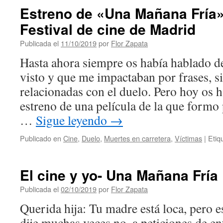
Estreno de «Una Mañana Fría» 
Festival de cine de Madrid
Publicada el
11/10/2019
por
Flor Zapata
Hasta ahora siempre os había hablado de
visto y que me impactaban por frases, si
relacionadas con el duelo. Pero hoy os 
estreno de una película de la que form
…
Sigue leyendo
→
Publicado en
Cine
,
Duelo
,
Muertes en carretera
,
Víctimas
|
Etiq
El cine y yo- Una Mañana Fría
Publicada el
02/10/2019
por
Flor Zapata
Querida hija: Tu madre está loca, pero e
dije muchas veces no, a peticiones de ent