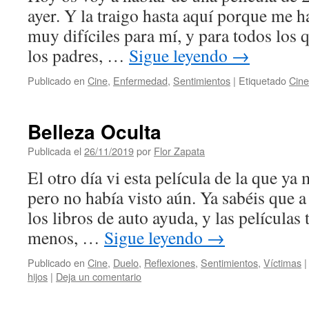
ayer. Y la traigo hasta aquí porque me
muy difíciles para mí, y para todos los 
los padres, …
Sigue leyendo
→
Publicado en
Cine
,
Enfermedad
,
Sentimientos
|
Etiquetado
Cine
Belleza Oculta
Publicada el
26/11/2019
por
Flor Zapata
El otro día vi esta película de la que ya
pero no había visto aún. Ya sabéis que 
los libros de auto ayuda, y las películas
menos, …
Sigue leyendo
→
Publicado en
Cine
,
Duelo
,
Reflexiones
,
Sentimientos
,
Víctimas
|
hijos
|
Deja un comentario