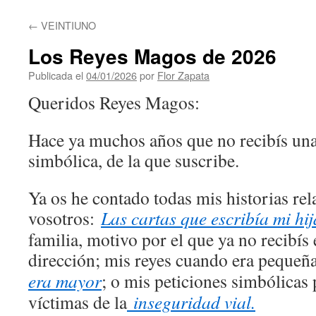
contenido
←
VEINTIUNO
Los Reyes Magos de 2026
Publicada el
04/01/2026
por
Flor Zapata
Queridos Reyes Magos:
Hace ya muchos años que no recibís una c
simbólica, de la que suscribe.
Ya os he contado todas mis historias re
vosotros:
Las cartas que escribía mi hi
familia, motivo por el que ya no recibís
dirección; mis reyes cuando era pequeñ
era mayor
; o mis peticiones simbólicas p
víctimas de la
inseguridad vial.