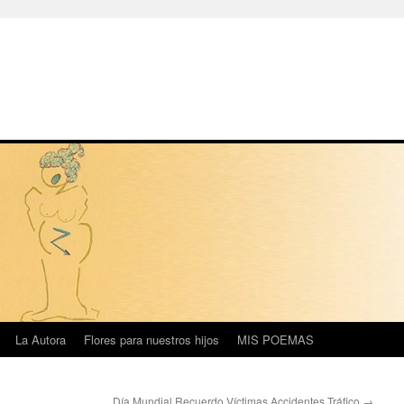
La Autora
Flores para nuestros hijos
MIS POEMAS
Día Mundial Recuerdo Víctimas Accidentes Tráfico
→