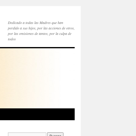
Dedicado a todas las Madres que han
perdido a sus hijos, por las acciones de otros,
por las omisiones de tantos, por la culpa de
todos