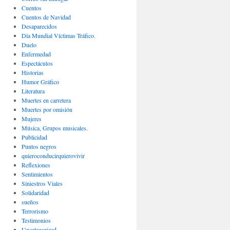
Cuentos
Cuentos de Navidad
Desaparecidos
Día Mundial Víctimas Tráfico.
Duelo
Enfermedad
Espectáculos
Historias
Humor Gráfico
Literatura
Muertes en carretera
Muertes por omisión
Mujeres
Música, Grupos musicales.
Publicidad
Puntos negros
quieroconducirquierovivir
Reflexiones
Sentimientos
Siniestros Viales
Solidaridad
sueños
Terrorismo
Testimonios
Uncategorized