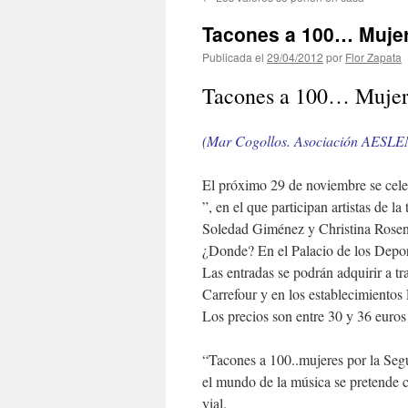
contenido
Tacones a 100… Mujere
Publicada el
29/04/2012
por
Flor Zapata
Tacones a 100… Mujere
(Mar Cogollos. Asociación AESL
El próximo 29 de noviembre se celeb
”, en el que participan artistas de
Soledad Giménez y Christina Rosen
¿Donde? En el Palacio de los Depor
Las entradas se podrán adquirir a t
Carrefour y en los establecimiento
Los precios son entre 30 y 36 euros
“Tacones a 100..mujeres por la Segu
el mundo de la música se pretende c
vial.