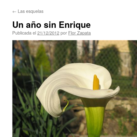
contenido
←
Las esquelas
Un año sin Enrique
Publicada el
21/12/2012
por
Flor Zapata