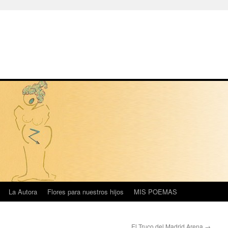
La Autora
Flores para nuestros hijos
MIS POEMAS
El Truco del Madrid Arena
→