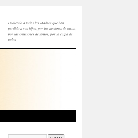
Dedicado a todas las Madres que han
perdido a sus hijos, por las acciones de otros,
por las omisiones de tantos, por la culpa de
todos