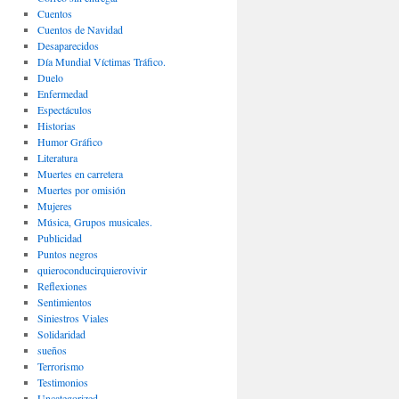
Cuentos
Cuentos de Navidad
Desaparecidos
Día Mundial Víctimas Tráfico.
Duelo
Enfermedad
Espectáculos
Historias
Humor Gráfico
Literatura
Muertes en carretera
Muertes por omisión
Mujeres
Música, Grupos musicales.
Publicidad
Puntos negros
quieroconducirquierovivir
Reflexiones
Sentimientos
Siniestros Viales
Solidaridad
sueños
Terrorismo
Testimonios
Uncategorized