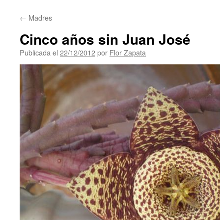
contenido
←
Madres
Cinco años sin Juan José
Publicada el
22/12/2012
por
Flor Zapata