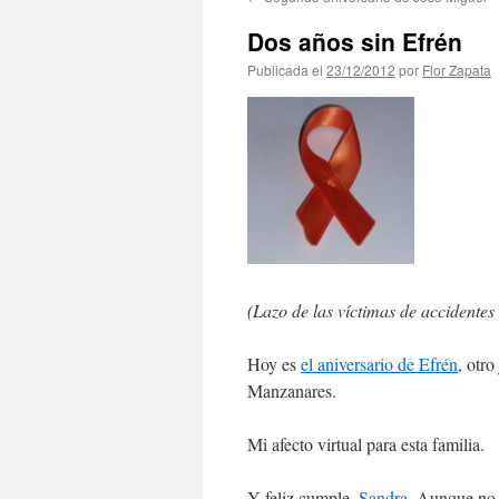
contenido
Dos años sin Efrén
Publicada el
23/12/2012
por
Flor Zapata
(Lazo de las víctimas de accidentes 
Hoy es
el aniversario de Efrén
, otro
Manzanares.
Mi afecto virtual para esta familia.
Y feliz cumple,
Sandra
. Aunque no 