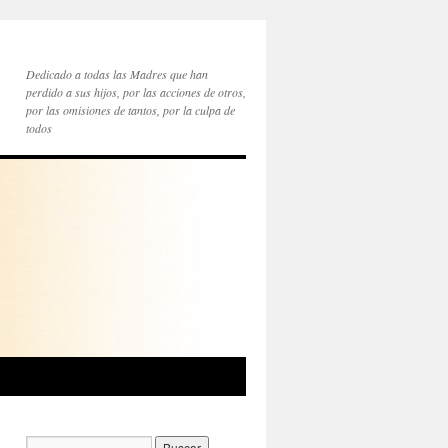
Dedicado a todas las Madres que han
perdido a sus hijos, por las acciones de otros,
por las omisiones de tantos, por la culpa de
todos