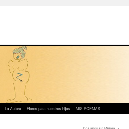
La Autora
Flores para nuestros hijos
MIS POEMAS
Dos años sin Miriam
→