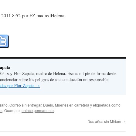
e 2011 8:52 por FZ madredHelena.
Zapata
05, soy Flor Zapata, madre de Helena. Ese es mi pie de firma desde
concienciar sobre los peligros de una conducción no responsable.
radas por Flor Zapata
→
sario
,
Correo sin entregar
,
Duelo
,
Muertes en carretera
y etiquetada como
os
. Guarda el
enlace permanente
.
Dos años sin Miriam
→