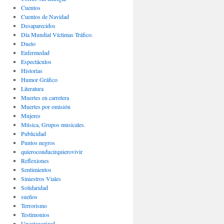
Cuentos
Cuentos de Navidad
Desaparecidos
Día Mundial Víctimas Tráfico.
Duelo
Enfermedad
Espectáculos
Historias
Humor Gráfico
Literatura
Muertes en carretera
Muertes por omisión
Mujeres
Música, Grupos musicales.
Publicidad
Puntos negros
quieroconducirquierovivir
Reflexiones
Sentimientos
Siniestros Viales
Solidaridad
sueños
Terrorismo
Testimonios
Uncategorized