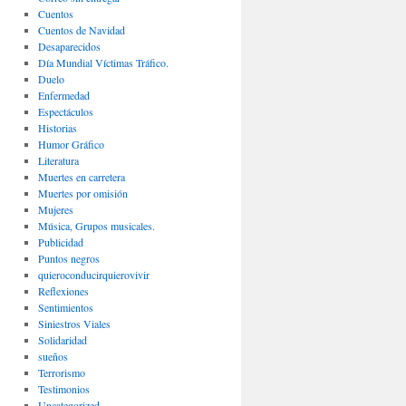
Cuentos
Cuentos de Navidad
Desaparecidos
Día Mundial Víctimas Tráfico.
Duelo
Enfermedad
Espectáculos
Historias
Humor Gráfico
Literatura
Muertes en carretera
Muertes por omisión
Mujeres
Música, Grupos musicales.
Publicidad
Puntos negros
quieroconducirquierovivir
Reflexiones
Sentimientos
Siniestros Viales
Solidaridad
sueños
Terrorismo
Testimonios
Uncategorized