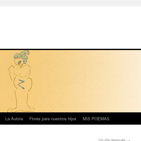
La Autora
Flores para nuestros hijos
MIS POEMAS
Un día después
→