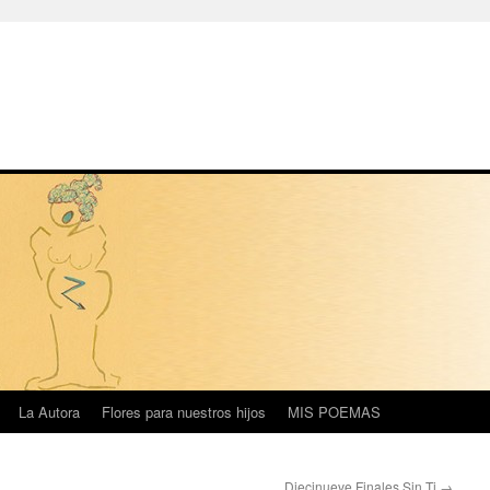
La Autora
Flores para nuestros hijos
MIS POEMAS
Diecinueve Finales Sin Ti
→