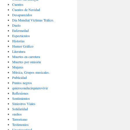
Cuentos
Cuentos de Navidad
Desaparecidos
Día Mundial Víctimas Tráfico.
Duelo
Enfermedad
Espectáculos
Historias
Humor Gráfico
Literatura
Muertes en carretera
Muertes por omisión
Mujeres
Música, Grupos musicales.
Publicidad
Puntos negros
quieroconducirquierovivir
Reflexiones
Sentimientos
Siniestros Viales
Solidaridad
sueños
Terrorismo
Testimonios
Uncategorized