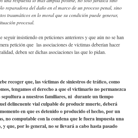
os una respuesta lo más amplia posible, no sólo jurídica sino
sólo reparadora del daño en el marco de un proceso penal, sino
tos traumáticos en lo moral que su condición puede generar,
ituación procesal.
e seguir insistiendo en peticiones anteriores y que aún no se han
imera petición que las asociaciones de víctimas deberían hacer
alidad, deben ser dichas asociaciones las que lo pidan.
be recoger que, las víctimas de siniestros de tráfico, como
somos, tengamos el derecho a que el victimario no permanezca
 sepultura a nuestros familiares, ni durante un tiempo
uel delincuente vial culpable de producir muerte, deberá
l momento en que es detenido o producido el hecho, por un
mas, no computable con la condena que le fuera impuesta una
, y que, por lo general, no se llevará a cabo hasta pasado