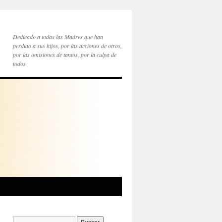
Dedicado a todas las Madres que han
perdido a sus hijos, por las acciones de otros,
por las omisiones de tantos, por la culpa de
todos