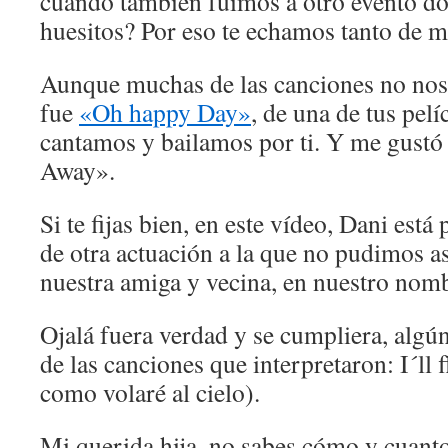
cuando también fuimos a otro evento do
huesitos? Por eso te echamos tanto de 
Aunque muchas de las canciones no nos 
fue
«Oh happy Day»
, de una de tus pelí
cantamos y bailamos por ti. Y me gustó 
Away».
Si te fijas bien, en este vídeo, Dani está 
de otra actuación a la que no pudimos asi
nuestra amiga y vecina, en nuestro nom
Ojalá fuera verdad y se cumpliera, algún
de las canciones que interpretaron: I´ll 
como volaré al cielo).
Mi querida hija, no sabes cómo y cuanto