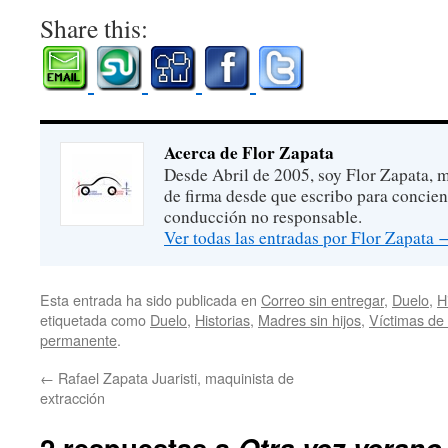
Share this:
Acerca de Flor Zapata
Desde Abril de 2005, soy Flor Zapata, m
de firma desde que escribo para concien
conducción no responsable.
Ver todas las entradas por Flor Zapata
Esta entrada ha sido publicada en
Correo sin entregar
,
Duelo
,
H
etiquetada como
Duelo
,
Historias
,
Madres sin hijos
,
Víctimas de 
permanente
.
←
Rafael Zapata Juaristi, maquinista de
extracción
2 respuestas a
Otra vez verano