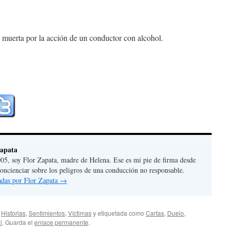
 muerta por la acción de un conductor con alcohol.
Zapata
05, soy Flor Zapata, madre de Helena. Ese es mi pie de firma desde
concienciar sobre los peligros de una conducción no responsable.
radas por Flor Zapata
→
,
Historias
,
Sentimientos
,
Víctimas
y etiquetada como
Cartas
,
Duelo
,
l
. Guarda el
enlace permanente
.