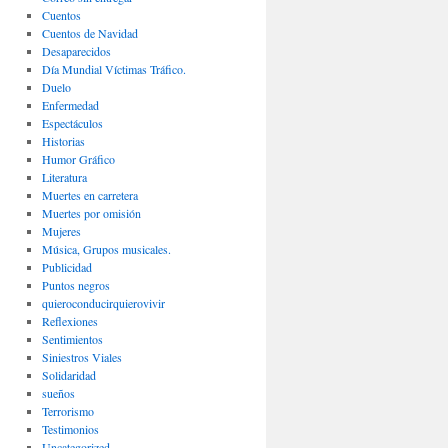
Cuentos
Cuentos de Navidad
Desaparecidos
Día Mundial Víctimas Tráfico.
Duelo
Enfermedad
Espectáculos
Historias
Humor Gráfico
Literatura
Muertes en carretera
Muertes por omisión
Mujeres
Música, Grupos musicales.
Publicidad
Puntos negros
quieroconducirquierovivir
Reflexiones
Sentimientos
Siniestros Viales
Solidaridad
sueños
Terrorismo
Testimonios
Uncategorized