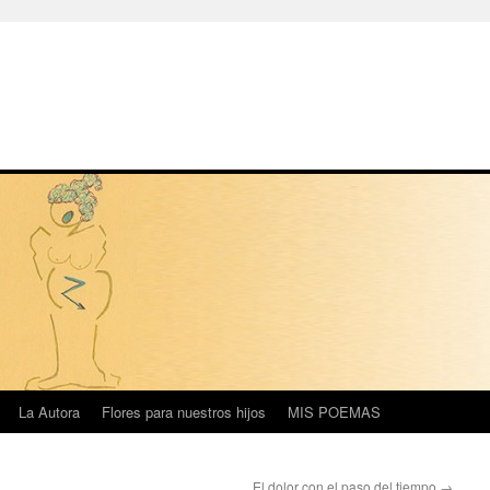
La Autora
Flores para nuestros hijos
MIS POEMAS
El dolor con el paso del tiempo
→