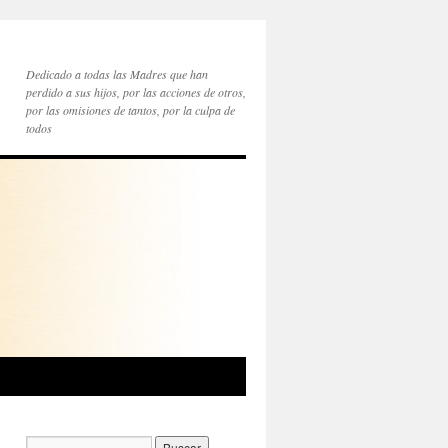
Dedicado a todas las Madres que han
perdido a sus hijos, por las acciones de otros,
por las omisiones de tantos, por la culpa de
todos