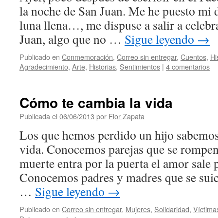
la noche de San Juan. Me he puesto mi 
luna llena…, me dispuse a salir a celebr
Juan, algo que no …
Sigue leyendo
→
Publicado en
Conmemoración
,
Correo sin entregar
,
Cuentos
,
Hi
Agradecimiento
,
Arte
,
Historias
,
Sentimientos
|
4 comentarios
Cómo te cambia la vida
Publicada el
06/06/2013
por
Flor Zapata
Los que hemos perdido un hijo sabemos
vida. Conocemos parejas que se rompen
muerte entra por la puerta el amor sale 
Conocemos padres y madres que se sui
…
Sigue leyendo
→
Publicado en
Correo sin entregar
,
Mujeres
,
Solidaridad
,
Víctima