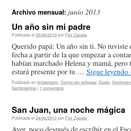
contenido
junio 2013
Archivo mensual:
Un año sin mi padre
Publicada el
30/06/2013
por
Flor Zapata
Querido papá: Un año sin ti. No tuviste 
fecha a partir de la que empezar a conta
habían marchado Helena y mamá, pero t
estará presente por tu …
Sigue leyendo
Publicado en
Aniversario
,
Correo sin entregar
,
Duelo
,
Sentimien
Sentimientos
|
1 comentario
San Juan, una noche mágica
Publicada el
24/06/2013
por
Flor Zapata
Ayer, poco después de escribir en el Fa