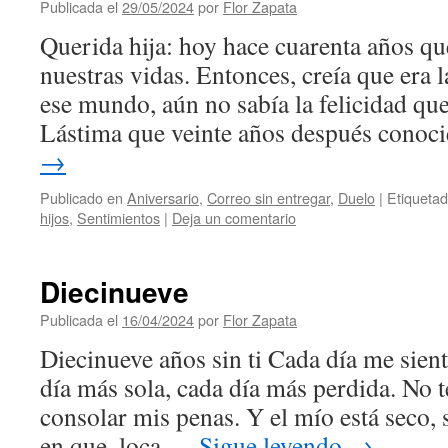
Publicada el
29/05/2024
por
Flor Zapata
Querida hija: hoy hace cuarenta años que
nuestras vidas. Entonces, creía que era 
ese mundo, aún no sabía la felicidad qu
Lástima que veinte años después cono
→
Publicado en
Aniversario
,
Correo sin entregar
,
Duelo
|
Etiqueta
hijos
,
Sentimientos
|
Deja un comentario
Diecinueve
Publicada el
16/04/2024
por
Flor Zapata
Diecinueve años sin ti Cada día me sie
día más sola, cada día más perdida. No t
consolar mis penas. Y el mío está seco, s
en que, loca …
Sigue leyendo
→