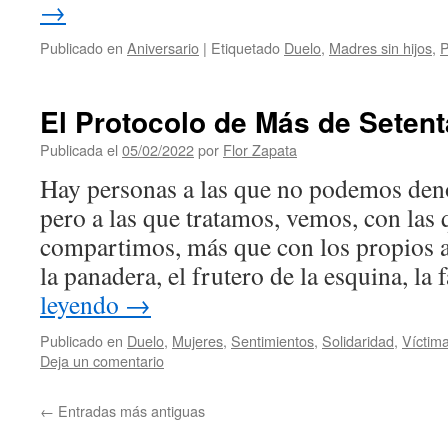
→
Publicado en
Aniversario
|
Etiquetado
Duelo
,
Madres sin hijos
,
P
El Protocolo de Más de Seten
Publicada el
05/02/2022
por
Flor Zapata
Hay personas a las que no podemos de
pero a las que tratamos, vemos, con las
compartimos, más que con los propios 
la panadera, el frutero de la esquina, l
leyendo
→
Publicado en
Duelo
,
Mujeres
,
Sentimientos
,
Solidaridad
,
Víctim
Deja un comentario
←
Entradas más antiguas