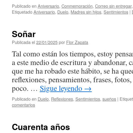
Publicado en
Aniversario
,
Conmemoración
,
Correo sin entregar
Etiquetado
Aniversario
,
Duelo
,
Madres sin hijos
,
Sentimientos
|
Soñar
Publicada el
22/01/2025
por
Flor Zapata
Tal como están los tiempos, estoy pensa
a este medio de escritura y abandonar, c
que me ha robado este hábito, se ha qu
reflexiones, pensamientos, frases, fotos
poco. …
Sigue leyendo
→
Publicado en
Duelo
,
Reflexiones
,
Sentimientos
,
sueños
|
Etique
comentarios
Cuarenta años