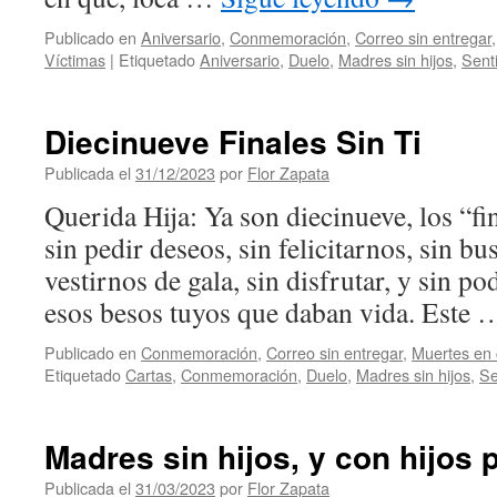
Publicado en
Aniversario
,
Conmemoración
,
Correo sin entregar
Víctimas
|
Etiquetado
Aniversario
,
Duelo
,
Madres sin hijos
,
Sent
Diecinueve Finales Sin Ti
Publicada el
31/12/2023
por
Flor Zapata
Querida Hija: Ya son diecinueve, los “fi
sin pedir deseos, sin felicitarnos, sin bu
vestirnos de gala, sin disfrutar, y sin po
esos besos tuyos que daban vida. Este
Publicado en
Conmemoración
,
Correo sin entregar
,
Muertes en 
Etiquetado
Cartas
,
Conmemoración
,
Duelo
,
Madres sin hijos
,
Se
Madres sin hijos, y con hijos
Publicada el
31/03/2023
por
Flor Zapata