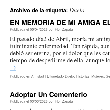
contenido
Duelo
Archivo de la etiqueta:
EN MEMORIA DE MI AMIGA E
Publicada el
05/04/2026
por
Flor Zapata
El pasado día2 de Abril, moría mi amig
fulminante enfermedad. Tan rápida, aun
debió ser eterna, por el dolor que les ca
tiempo de despedirme de ella, aunque 
→
Publicado en
Amistad
|
Etiquetado
Duelo
,
Historias
,
Mujeres
,
Se
Adoptar Un Cementerio
Publicada el
03/03/2026
por
Flor Zapata