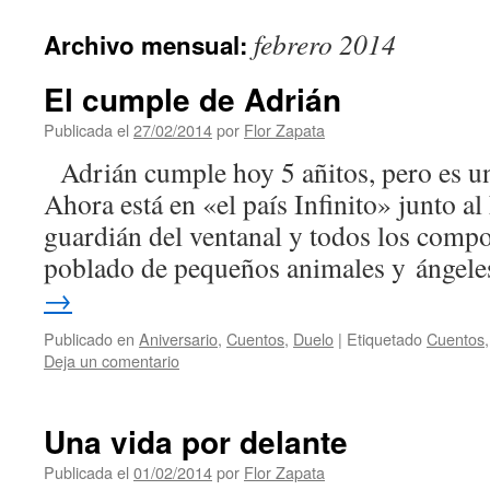
contenido
febrero 2014
Archivo mensual:
El cumple de Adrián
Publicada el
27/02/2014
por
Flor Zapata
Adrián cumple hoy 5 añitos, pero es un
Ahora está en «el país Infinito» junto a
guardián del ventanal y todos los comp
poblado de pequeños animales y ángel
→
Publicado en
Aniversario
,
Cuentos
,
Duelo
|
Etiquetado
Cuentos
Deja un comentario
Una vida por delante
Publicada el
01/02/2014
por
Flor Zapata