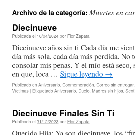
contenido
Muertes en car
Archivo de la categoría:
Diecinueve
Publicada el
16/04/2024
por
Flor Zapata
Diecinueve años sin ti Cada día me sie
día más sola, cada día más perdida. No t
consolar mis penas. Y el mío está seco, s
en que, loca …
Sigue leyendo
→
Publicado en
Aniversario
,
Conmemoración
,
Correo sin entregar
Víctimas
|
Etiquetado
Aniversario
,
Duelo
,
Madres sin hijos
,
Sent
Diecinueve Finales Sin Ti
Publicada el
31/12/2023
por
Flor Zapata
Querida Hija: Ya son diecinueve, los “fi