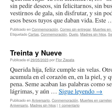
sin pedir deseos, sin felicitarnos, sin bu
vestirnos de gala, sin disfrutar, y sin po
esos besos tuyos que daban vida. Este
Publicado en
Conmemoración
,
Correo sin entregar
,
Muertes en 
Etiquetado
Cartas
,
Conmemoración
,
Duelo
,
Madres sin hijos
,
Se
Treinta y Nueve
Publicada el
29/05/2023
por
Flor Zapata
Querida hija, feliz cumple sin velas. Ot
acumula en el corazón en, en la piel, y 
pena. Seme acaban las palabras como se
lágrimas, y aún …
Sigue leyendo
→
Publicado en
Aniversario
,
Conmemoración
,
Muertes en carreter
Aniversario
,
Madres sin hijos
|
1 comentario