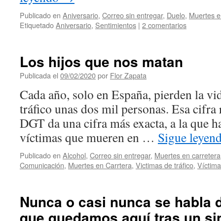
Publicado en
Aniversario
,
Correo sin entregar
,
Duelo
,
Muertes e
Etiquetado
Aniversario
,
Sentimientos
|
2 comentarios
Los hijos que nos matan
Publicada el
09/02/2020
por
Flor Zapata
Cada año, solo en España, pierden la vid
tráfico unas dos mil personas. Esa cifra 
DGT da una cifra más exacta, a la que h
víctimas que mueren en …
Sigue leyen
Publicado en
Alcohol
,
Correo sin entregar
,
Muertes en carretera
Comunicación
,
Muertes en Carrtera
,
Victimas de tráfico
,
Víctima
Nunca o casi nunca se habla d
que quedamos aquí tras un sin