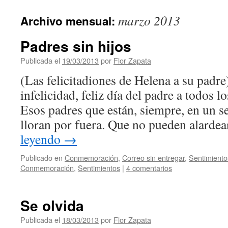
contenido
marzo 2013
Archivo mensual:
Padres sin hijos
Publicada el
19/03/2013
por
Flor Zapata
(Las felicitadiones de Helena a su padre
infelicidad, feliz día del padre a todos l
Esos padres que están, siempre, en un 
lloran por fuera. Que no pueden alard
leyendo
→
Publicado en
Conmemoración
,
Correo sin entregar
,
Sentimiento
Conmemoración
,
Sentimientos
|
4 comentarios
Se olvida
Publicada el
18/03/2013
por
Flor Zapata