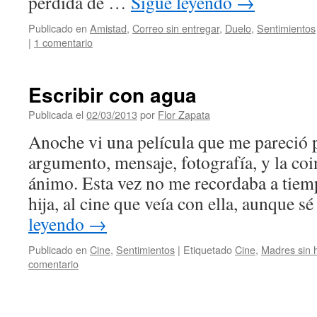
pérdida de …
Sigue leyendo
→
Publicado en
Amistad
,
Correo sin entregar
,
Duelo
,
Sentimientos
|
1 comentario
Escribir con agua
Publicada el
02/03/2013
por
Flor Zapata
Anoche vi una película que me pareció p
argumento, mensaje, fotografía, y la co
ánimo. Esta vez no me recordaba a tie
hija, al cine que veía con ella, aunque 
leyendo
→
Publicado en
Cine
,
Sentimientos
|
Etiquetado
Cine
,
Madres sin h
comentario