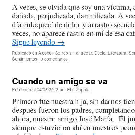
A veces, se olvida que soy una víctima, 
dañada, perjudicada, damnificada. A vec
día enloquecí de dolor y arrastro secuel
veces, no aparece rastro en mí de esa c
Sigue leyendo
→
Publicado en
Alcohol
,
Correo sin entregar
,
Duelo
,
Literatura
,
Sen
Sentimientos
|
3 comentarios
Cuando un amigo se va
Publicada el
04/03/2013
por
Flor Zapata
Primero fue nuestra hija, sin darnos ti
después fueron los padres, completando e
ahora, nuestro amigo José María. Él ju
siempre estuvieron ahí en nuestros peo