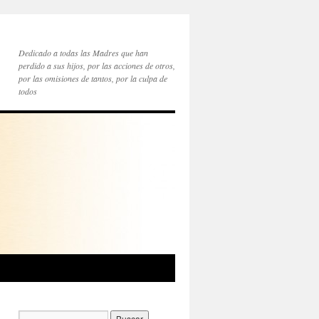
Dedicado a todas las Madres que han
perdido a sus hijos, por las acciones de otros,
por las omisiones de tantos, por la culpa de
todos