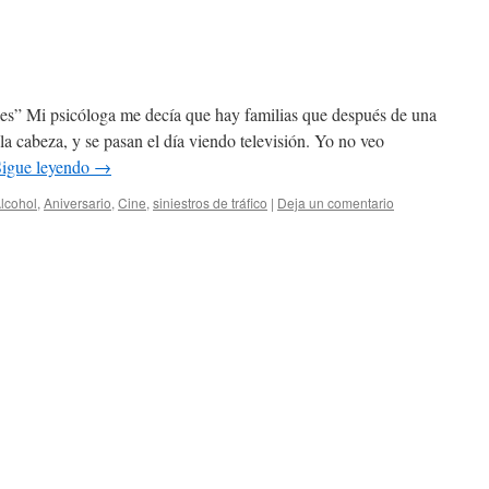
es” Mi psicóloga me decía que hay familias que después de una
 la cabeza, y se pasan el día viendo televisión. Yo no veo
Sigue leyendo
→
lcohol
,
Aniversario
,
Cine
,
siniestros de tráfico
|
Deja un comentario