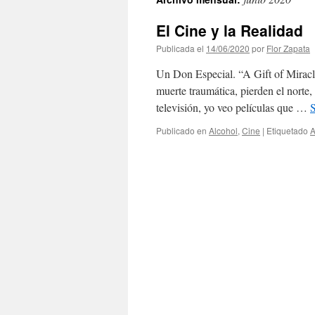
contenido
El Cine y la Realidad
Publicada el
14/06/2020
por
Flor Zapata
Un Don Especial. “A Gift of Miracl
muerte traumática, pierden el norte,
televisión, yo veo películas que …
Publicado en
Alcohol
,
Cine
|
Etiquetado
A