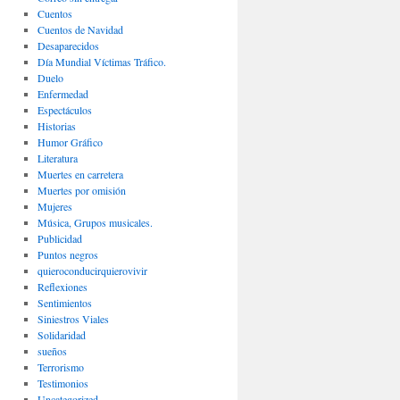
Cuentos
Cuentos de Navidad
Desaparecidos
Día Mundial Víctimas Tráfico.
Duelo
Enfermedad
Espectáculos
Historias
Humor Gráfico
Literatura
Muertes en carretera
Muertes por omisión
Mujeres
Música, Grupos musicales.
Publicidad
Puntos negros
quieroconducirquierovivir
Reflexiones
Sentimientos
Siniestros Viales
Solidaridad
sueños
Terrorismo
Testimonios
Uncategorized