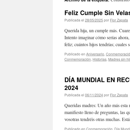
contenido
Feliz Cumple Sin Vela
Publicada el
28/05/2025
por
Flor Zapata
Querida hija, un cumple más. Cuaren
Intento imaginar cómo serías ahora, 
feliz; cuántos hijos tendrías; cuale
Publicado en
Aniversario
,
Conmemoraci
Conmemoración
,
Historias
,
Madres sin hi
DÍA MUNDIAL EN REC
2024
Publicada el
06/11/2024
por
Flor Zapata
Queridas madres: Un año más esta ma
manifiesto lleno de preguntas, las 
vosotras tendréis otras muchas. Es
Publicado en
Conmemoración
,
Día Mundi