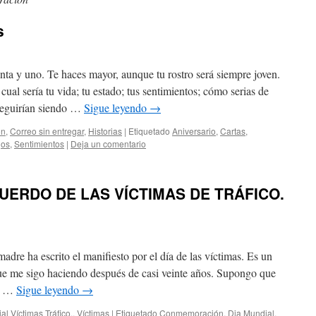
s
ta y uno. Te haces mayor, aunque tu rostro será siempre joven.
cual sería tu vida; tu estado; tus sentimientos; cómo serias de
s seguirían siendo …
Sigue leyendo
→
ón
,
Correo sin entregar
,
Historias
|
Etiquetado
Aniversario
,
Cartas
,
jos
,
Sentimientos
|
Deja un comentario
UERDO DE LAS VÍCTIMAS DE TRÁFICO.
dre ha escrito el manifiesto por el día de las víctimas. Es un
que me sigo haciendo después de casi veinte años. Supongo que
tá …
Sigue leyendo
→
al Víctimas Tráfico.
,
Víctimas
|
Etiquetado
Conmemoración
,
Dia Mundial
,