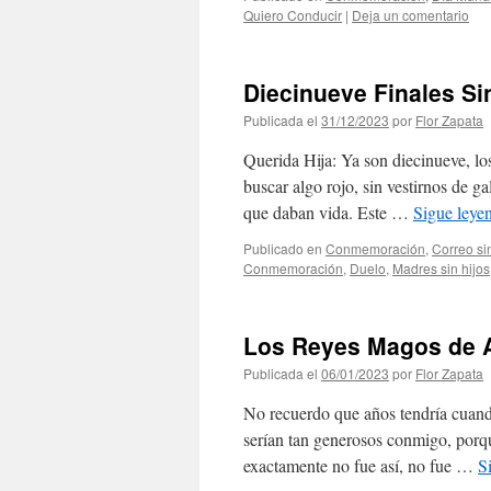
Quiero Conducir
|
Deja un comentario
Diecinueve Finales Si
Publicada el
31/12/2023
por
Flor Zapata
Querida Hija: Ya son diecinueve, los 
buscar algo rojo, sin vestirnos de gal
que daban vida. Este …
Sigue ley
Publicado en
Conmemoración
,
Correo si
Conmemoración
,
Duelo
,
Madres sin hijos
Los Reyes Magos de 
Publicada el
06/01/2023
por
Flor Zapata
No recuerdo que años tendría cuan
serían tan generosos conmigo, porq
exactamente no fue así, no fue …
S