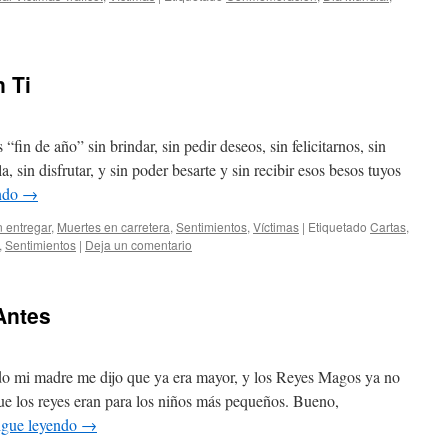
n Ti
“fin de año” sin brindar, sin pedir deseos, sin felicitarnos, sin
a, sin disfrutar, y sin poder besarte y sin recibir esos besos tuyos
endo
→
n entregar
,
Muertes en carretera
,
Sentimientos
,
Víctimas
|
Etiquetado
Cartas
,
,
Sentimientos
|
Deja un comentario
Antes
do mi madre me dijo que ya era mayor, y los Reyes Magos ya no
ue los reyes eran para los niños más pequeños. Bueno,
igue leyendo
→