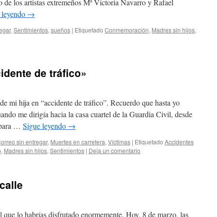
 de los artistas extremeños Mª Victoria Navarro y Rafael
 leyendo
→
egar
,
Sentimientos
,
sueños
|
Etiquetado
Conmemoración
,
Madres sin hijos
,
idente de tráfico»
de mi hija en “accidente de tráfico”. Recuerdo que hasta yo
ndo me dirigía hacia la casa cuartel de la Guardia Civil, desde
 para …
Sigue leyendo
→
orreo sin entregar
,
Muertes en carretera
,
Víctimas
|
Etiquetado
Accidentes
o
,
Madres sin hijos
,
Sentimientos
|
Deja un comentario
calle
l que lo habrías disfrutado enormemente. Hoy, 8 de marzo, las