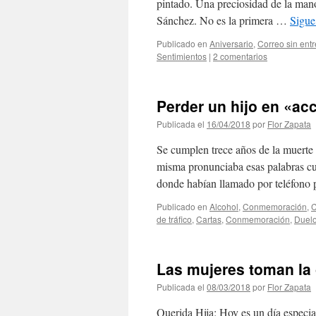
pintado. Una preciosidad de la mano
Sánchez. No es la primera …
Sigue
Publicado en
Aniversario
,
Correo sin entr
Sentimientos
|
2 comentarios
Perder un hijo en «acc
Publicada el
16/04/2018
por
Flor Zapata
Se cumplen trece años de la muerte 
misma pronunciaba esas palabras cua
donde habían llamado por teléfono
Publicado en
Alcohol
,
Conmemoración
,
C
de tráfico
,
Cartas
,
Conmemoración
,
Duel
Las mujeres toman la 
Publicada el
08/03/2018
por
Flor Zapata
Querida Hija: Hoy es un día especia