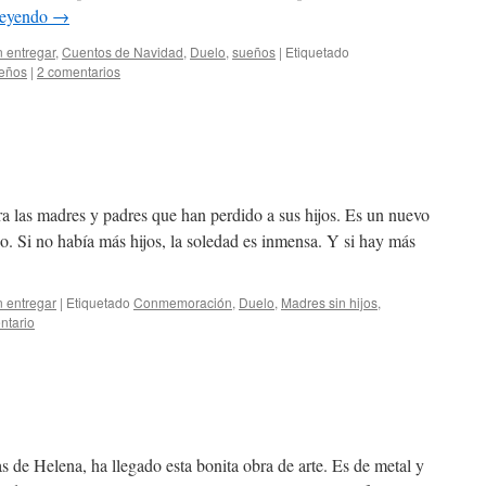
leyendo
→
n entregar
,
Cuentos de Navidad
,
Duelo
,
sueños
|
Etiquetado
eños
|
2 comentarios
ara las madres y padres que han perdido a sus hijos. Es un nuevo
o. Si no había más hijos, la soledad es inmensa. Y si hay más
n entregar
|
Etiquetado
Conmemoración
,
Duelo
,
Madres sin hijos
,
ntario
s de Helena, ha llegado esta bonita obra de arte. Es de metal y