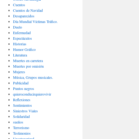
Cuentos
Cuentos de Navidad
Desaparecidos
Día Mundial Víctimas Tráfico.
Duelo
Enfermedad
Espectáculos
Historias
Humor Gráfico
Literatura
Muertes en carretera
Muertes por omisión
Mujeres
Música, Grupos musicales.
Publicidad
Puntos negros
quieroconducirquierovivir
Reflexiones
Sentimientos
Siniestros Viales
Solidaridad
sueños
Terrorismo
Testimonios
Uncategorized