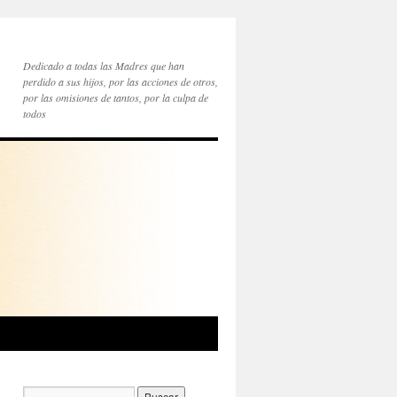
Dedicado a todas las Madres que han
perdido a sus hijos, por las acciones de otros,
por las omisiones de tantos, por la culpa de
todos