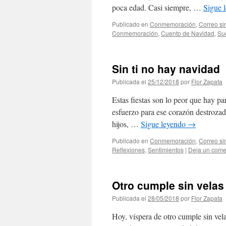
poca edad. Casi siempre, …
Sigue 
Publicado en
Conmemoración
,
Correo si
Conmemoración
,
Cuento de Navidad
,
Su
Sin ti no hay navidad
Publicada el
25/12/2018
por
Flor Zapata
Estas fiestas son lo peor que hay p
esfuerzo para ese corazón destrozad
hijos, …
Sigue leyendo
→
Publicado en
Conmemoración
,
Correo si
Reflexiones
,
Sentimientos
|
Deja un come
Otro cumple sin velas
Publicada el
28/05/2018
por
Flor Zapata
Hoy, víspera de otro cumple sin vela