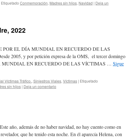
Etiquetado
Conmemoración
,
Madres sin hijos
,
Navidad
|
Deja un
re, 2022
E POR EL DÍA MUNDIAL EN RECUERDO DE LAS
2005, y por petición expresa de la OMS, el tercer domingo
el DIA MUNDIAL EN RECUERDO DE LAS VÍCTIMAS …
Sigue
al Víctimas Tráfico.
,
Siniestros Viales
,
Víctimas
|
Etiquetado
res sin hijos
|
Deja un comentario
: Este año, además de no haber navidad, no hay cuento como en
revelador, que he tenido esta noche. En él aparecía Helena, con