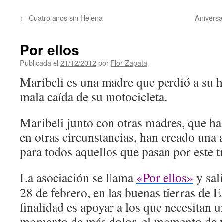
contenido
←
Cuatro años sin Helena
Aniversa
Por ellos
Publicada el
21/12/2012
por
Flor Zapata
Maribeli es una madre que perdió a su h
mala caída de su motocicleta.
Maribeli junto con otras madres, que han
en otras circunstancias, han creado una
para todos aquellos que pasan por este t
La asociación se llama
«Por ellos»
y sali
28 de febrero, en las buenas tierras de
finalidad es apoyar a los que necesitan 
momento de más dolor, el momento de 