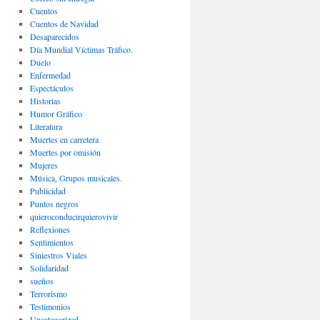
Cuentos
Cuentos de Navidad
Desaparecidos
Día Mundial Víctimas Tráfico.
Duelo
Enfermedad
Espectáculos
Historias
Humor Gráfico
Literatura
Muertes en carretera
Muertes por omisión
Mujeres
Música, Grupos musicales.
Publicidad
Puntos negros
quieroconducirquierovivir
Reflexiones
Sentimientos
Siniestros Viales
Solidaridad
sueños
Terrorismo
Testimonios
Uncategorized