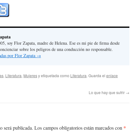
Zapata
05, soy Flor Zapata, madre de Helena. Ese es mi pie de firma desde
concienciar sobre los peligros de una conducción no responsable.
radas por Flor Zapata
→
ias
,
Literatura
,
Mujeres
y etiquetada como
Literatura
. Guarda el
enlace
Lo que hay que sufrir
→
*
o será publicada.
Los campos obligatorios están marcados con