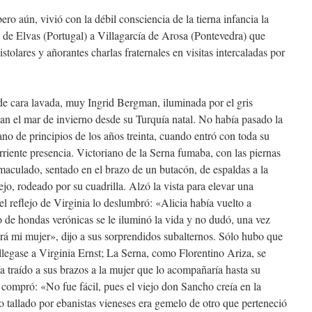
o aún, vivió con la débil consciencia de la tierna infancia la
o de Elvas (Portugal) a Villagarcía de Arosa (Pontevedra) que
tolares y añorantes charlas fraternales en visitas intercaladas por
 de cara lavada, muy Ingrid Bergman, iluminada por el gris
an el mar de invierno desde su Turquía natal. No había pasado la
rano de principios de los años treinta, cuando entró con toda su
orriente presencia. Victoriano de la Serna fumaba, con las piernas
maculado, sentado en el brazo de un butacón, de espaldas a la
jo, rodeado por su cuadrilla. Alzó la vista para elevar una
 reflejo de Virginia lo deslumbró: «Alicia había vuelto a
ro de hondas verónicas se le iluminó la vida y no dudó, una vez
á mi mujer», dijo a sus sorprendidos subalternos. Sólo hubo que
llegase a Virginia Ernst; La Serna, como Florentino Ariza, se
a traído a sus brazos a la mujer que lo acompañaría hasta su
 compró: «No fue fácil, pues el viejo don Sancho creía en la
 tallado por ebanistas vieneses era gemelo de otro que perteneció