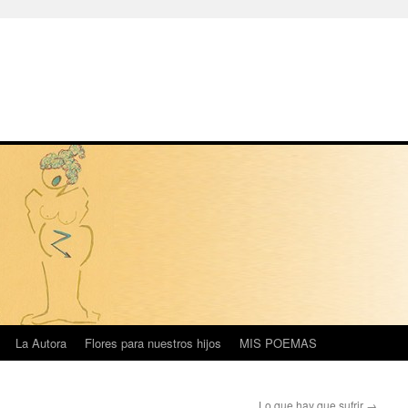
La Autora
Flores para nuestros hijos
MIS POEMAS
Lo que hay que sufrir
→