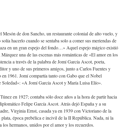
Mesón de don Sancho, un restaurante colonial de alto vuelo, y
 solía hacerlo cuando se sentaba solo a comer sus meriendas de
Daza en un gran espejo del fondo…» Aquel espejo mágico existió
ía Márquez una de las escenas más románticas de «El amor en los
tencia a través de la palabra de Jomí García Ascot, poeta,
 editor y uno de sus primeros amigos, junto a Carlos Fuentes y
o en 1961. Jomí compartía tanto con Gabo que el Nobel
e Soledad»: «A Jomí García Ascot y María Luisa Elío».
Túnez en 1927; contaba sólo doce años a la hora de partir hacia
 diplomático Felipe García Ascot. Atrás dejó España y a su
dre, Virginia Ernst, casada ya en 1939 con Victoriano de la
 plata, época prebélica e incivil de la II República. Nada, ni la
 a los hermanos, unidos por el amor y los recuerdos.