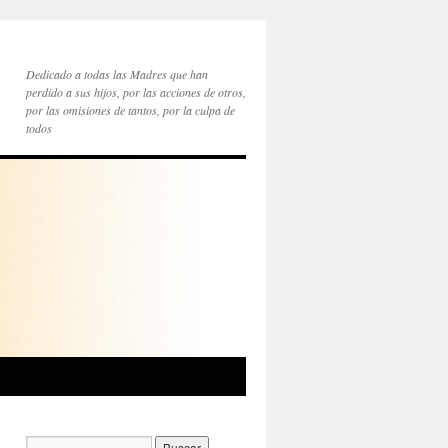
Dedicado a todas las Madres que han
perdido a sus hijos, por las acciones de otros,
por las omisiones de tantos, por la culpa de
todos