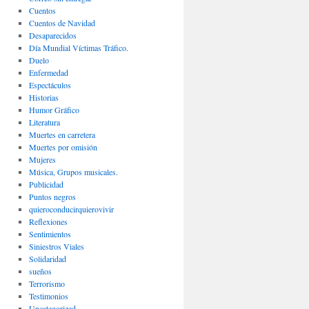
Cuentos
Cuentos de Navidad
Desaparecidos
Día Mundial Víctimas Tráfico.
Duelo
Enfermedad
Espectáculos
Historias
Humor Gráfico
Literatura
Muertes en carretera
Muertes por omisión
Mujeres
Música, Grupos musicales.
Publicidad
Puntos negros
quieroconducirquierovivir
Reflexiones
Sentimientos
Siniestros Viales
Solidaridad
sueños
Terrorismo
Testimonios
Uncategorized