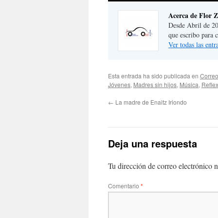
Acerca de Flor 
Desde Abril de 20
que escribo para 
Ver todas las ent
Esta entrada ha sido publicada en
Correo
Jóvenes
,
Madres sin hijos
,
Música
,
Refle
←
La madre de Enaitz Iriondo
Deja una respuesta
Tu dirección de correo electrónico n
Comentario
*