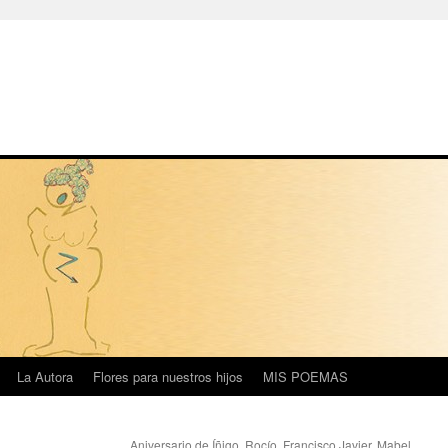
La Autora
Flores para nuestros hijos
MIS POEMAS
Aniversario de Íñigo, Rocío, Francisco Javier, Mabel,