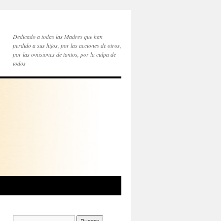
Dedicado a todas las Madres que han
perdido a sus hijos, por las acciones de otros,
por las omisiones de tantos, por la culpa de
todos