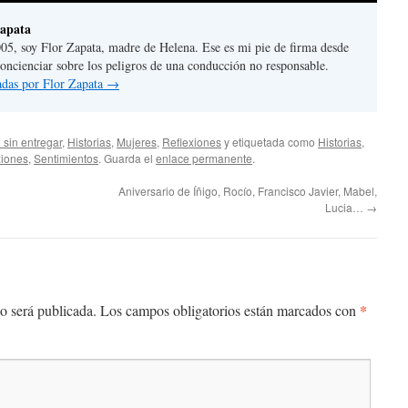
Zapata
05, soy Flor Zapata, madre de Helena. Ese es mi pie de firma desde
concienciar sobre los peligros de una conducción no responsable.
radas por Flor Zapata
→
 sin entregar
,
Historias
,
Mujeres
,
Reflexiones
y etiquetada como
Historias
,
xiones
,
Sentimientos
. Guarda el
enlace permanente
.
Aniversario de Íñigo, Rocío, Francisco Javier, Mabel,
Lucia…
→
*
o será publicada.
Los campos obligatorios están marcados con