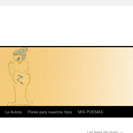
La Autora
Flores para nuestros hijos
MIS POEMAS
Las fases del duelo
→