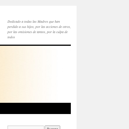
Dedicado a todas las Madres que han
perdido a sus hijos, por las acciones de otros,
por las omisiones de tantos, por la culpa de
todos