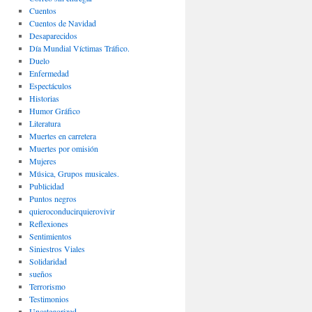
Cuentos
Cuentos de Navidad
Desaparecidos
Día Mundial Víctimas Tráfico.
Duelo
Enfermedad
Espectáculos
Historias
Humor Gráfico
Literatura
Muertes en carretera
Muertes por omisión
Mujeres
Música, Grupos musicales.
Publicidad
Puntos negros
quieroconducirquierovivir
Reflexiones
Sentimientos
Siniestros Viales
Solidaridad
sueños
Terrorismo
Testimonios
Uncategorized