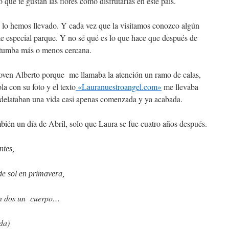
que te gustan las flores cómo disfrutarías en este país.
lo hemos llevado. Y cada vez que la visitamos conozco algún
e especial parque. Y no sé qué es lo que hace que después de
na tumba más o menos cercana.
joven Alberto porque me llamaba la atención un ramo de calas,
a con su foto y el texto
«Lauranuestroangel.com»
me llevaba
, delataban una vida casi apenas comenzada y ya acabada.
ién un día de Abril, solo que Laura se fue cuatro años después.
ntes,
de sol en primavera,
 en dos un cuerpo…
da)