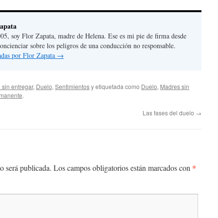
Zapata
05, soy Flor Zapata, madre de Helena. Ese es mi pie de firma desde
concienciar sobre los peligros de una conducción no responsable.
radas por Flor Zapata
→
 sin entregar
,
Duelo
,
Sentimientos
y etiquetada como
Duelo
,
Madres sin
rmanente
.
Las fases del duelo
→
*
o será publicada.
Los campos obligatorios están marcados con