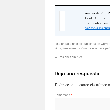
Acerca de Flor 
Desde Abril de 20
que escribo para 
Ver todas las ent
Esta entrada ha sido publicada en
Correo
hijos
,
Sentimientos
. Guarda el
enlace pe
←
Tres años sin Alex
Deja una respuesta
Tu dirección de correo electrónico n
Comentario
*