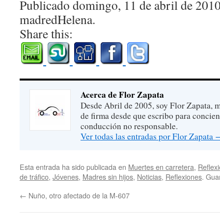
Publicado domingo, 11 de abril de 201
madredHelena.
Share this:
Acerca de Flor Zapata
Desde Abril de 2005, soy Flor Zapata, m
de firma desde que escribo para concien
conducción no responsable.
Ver todas las entradas por Flor Zapata
Esta entrada ha sido publicada en
Muertes en carretera
,
Reflex
de tráfico
,
Jóvenes
,
Madres sin hijos
,
Noticias
,
Reflexiones
. Gua
←
Nuño, otro afectado de la M-607