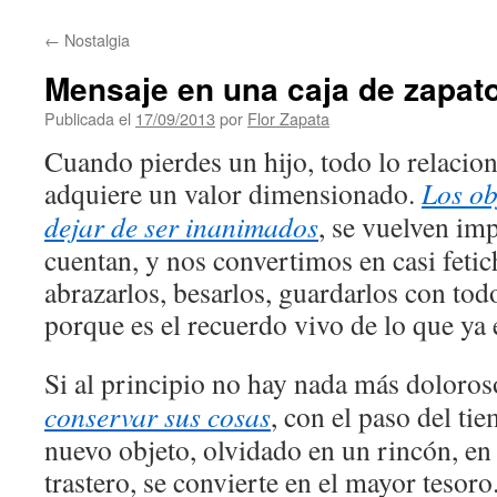
contenido
←
Nostalgia
Mensaje en una caja de zapat
Publicada el
17/09/2013
por
Flor Zapata
Cuando pierdes un hijo, todo lo relacion
adquiere un valor dimensionado.
Los ob
dejar de ser inanimados
, se vuelven imp
cuentan, y nos convertimos en casi feti
abrazarlos, besarlos, guardarlos con to
porque es el recuerdo vivo de lo que ya 
Si al principio no hay nada más doloro
conservar sus cosas
, con el paso del ti
nuevo objeto, olvidado en un rincón, en
trastero, se convierte en el mayor teso