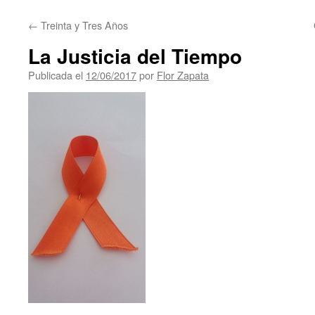
contenido
←
Treinta y Tres Años
La Justicia del Tiempo
Publicada el
12/06/2017
por
Flor Zapata